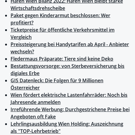
Hafen Wien Bilanz 2022: Hafen Wien bleibt starke
Wirtschaftsdrehscheibe
Paket gegen Kinderarmut beschlossen: Wer
profitiert?
Ticketpreise für öffentliche Verkehrsmittel im
Vergleich
Preissteigerung bei Handytarifen ab April - Anbieter
wechseln?
Fledermaus Präparate: Tiere sind keine Deko
Bestattungsvorsorge: von Sterbeversicherung bis
digiales Erbe
GIS Datenleck: Die Folgen für 9 Millionen
Österreicher
Wien fördert elektrische Lastenfahrräder: Noch bis
Jahresende anmelden
Irreführende Werbung: Durchgestrichene Preise bei
Angeboten oft Fake
Lehrlingsausbildung Wien Holding: Auszeichnung
als "TOP-Lehrbetrieb"