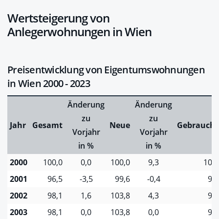
Wertsteigerung von
Anlegerwohnungen in Wien
Preisentwicklung von Eigentumswohnungen
in Wien 2000 - 2023
Änderung
Änderung
zu
zu
Jahr
Gesamt
Neue
Gebraucht
Vorjahr
Vorjahr
in %
in %
2000
100,0
0,0
100,0
9,3
100,
2001
96,5
-3,5
99,6
-0,4
96
2002
98,1
1,6
103,8
4,3
97
2003
98,1
0,0
103,8
0,0
97