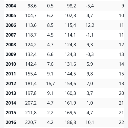
2004
98,6
0,5
98,2
-5,4
98
2005
104,7
6,2
102,8
4,7
105,
2006
113,6
8,5
115,4
12,2
113,
2007
118,7
4,5
114,1
-1,1
119,
2008
124,2
4,7
124,8
9,3
124,
2009
132,4
6,6
124,3
-0,3
133,
2010
142,4
7,6
131,6
5,9
144,
2011
155,4
9,1
144,5
9,8
157,
2012
181,4
16,7
154,6
7,0
185,
2013
197,8
9,1
160,3
3,7
204,
2014
207,2
4,7
161,9
1,0
214,
2015
211,8
2,2
169,6
4,7
218,
2016
220,7
4,2
186,8
10,1
226,