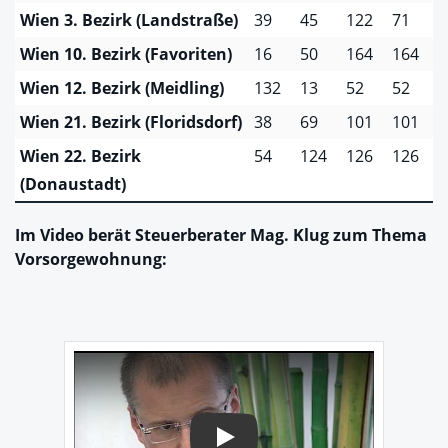
Wien 3. Bezirk (Landstraße)
39
45
122
71
Wien 10. Bezirk (Favoriten)
16
50
164
164
Wien 12. Bezirk (Meidling)
132
13
52
52
Wien 21. Bezirk (Floridsdorf)
38
69
101
101
Wien 22. Bezirk
54
124
126
126
(Donaustadt)
Im Video berät Steuerberater Mag. Klug zum Thema
Vorsorgewohnung:
Play