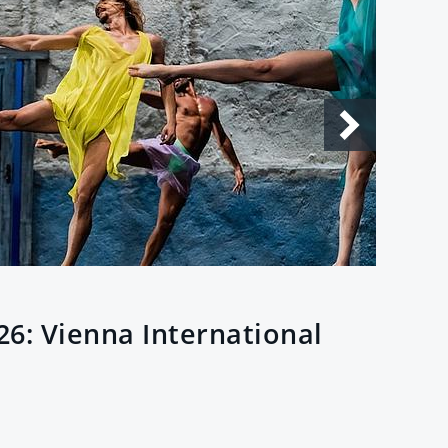
S
6: Vienna International
A
n