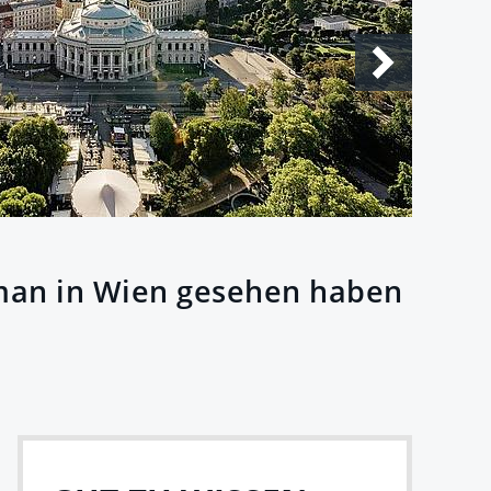
S
 man in Wien gesehen haben
S