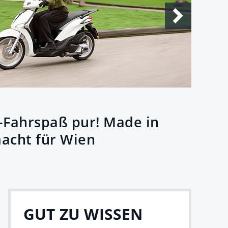
A
r-Fahrspaß pur! Made in
A
macht für Wien
M
GUT ZU WISSEN