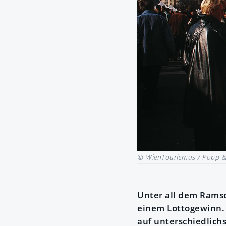
© WienTourismus / Popp 
Unter all dem Ramsc
einem Lottogewinn. 
auf unterschiedlich