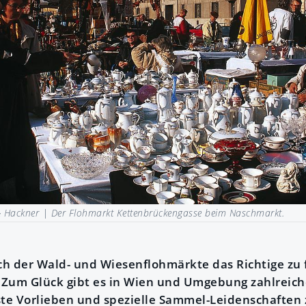
& Hackner |
Der Flohmarkt Kettenbrückengasse beim Naschmarkt.
h der Wald- und Wiesenflohmärkte das Richtige zu fi
Zum Glück gibt es in Wien und Umgebung zahlreich
ste Vorlieben und spezielle Sammel-Leidenschaften 