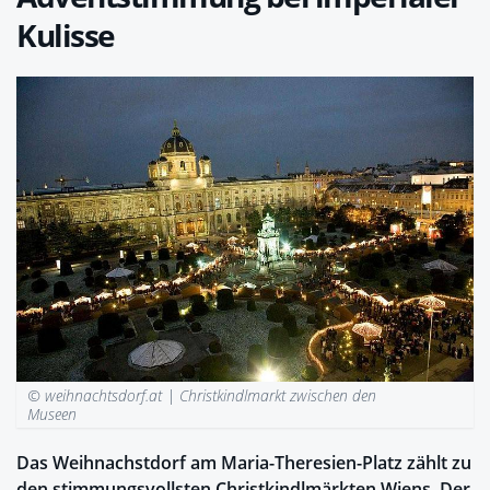
Kulisse
© weihnachtsdorf.at |
Christkindlmarkt zwischen den
Museen
Das Weihnachstdorf am Maria-Theresien-Platz zählt zu
den stimmungsvollsten Christkindlmärkten Wiens. Der