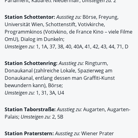
Parlament, Kabarett Niedermair;
Umsteigen zu:
2
Station
Schottentor:
Ausstieg zu:
Börse, Freyung,
Universität Wien, Schottenstift, Votivkirche,
Programmkinos (Votivkino, de France Kino – viele Filme
OmU), Dialog im Dunkeln;
Umsteigen zu:
1, 1A, 37, 38, 40, 40A, 41, 42, 43, 44, 71, D
Station
Schottenring:
Ausstieg zu:
Ringturm,
Donaukanal (zahlreiche Lokale, Spazierweg am
Donaukanal, entlang dessen man Graffiti-Kunst
bewundern kann), Börse;
Umsteigen zu:
1, 31, 3A, U4
Station
Taborstraße:
Ausstieg zu:
Augarten, Augarten-
Palais;
Umsteigen zu:
2, 5B
Station
Praterstern:
Ausstieg zu:
Wiener Prater