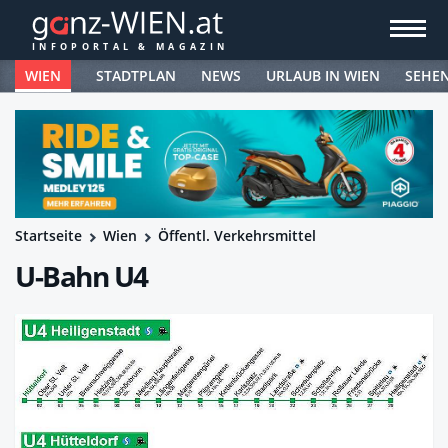
WIEN
STADTPLAN
NEWS
URLAUB IN WIEN
SEHE
Startseite
Wien
Öffentl. Verkehrsmittel
U-Bahn U4