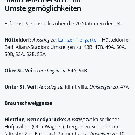
Umsteigemöglichkeiten
Erfahren Sie hier alles über die 20 Stationen der U4 :
Hütteldorf:
Ausstieg zu:
Lainzer Tiergarten
; Hütteldorfer
Bad, Alianz-Stadion; Umsteigen zu: 43B, 47B, 49A, 50A,
50B, 52A, 52B, 53A
Ober St. Veit:
Umsteigen zu:
54A, 54B
Unter St. Veit:
Ausstieg zu:
Klimt Villa;
Umsteigen zu:
47A
Braunschweiggasse
Hietzing, Kennedybrücke:
Ausstieg zu:
kaiserlicher
Hofpavillon (Otto Wagner), Tiergarten Schönbrunn
(ältester Zoo Europas), Palmenhaus;
Umsteigen zu:
10,