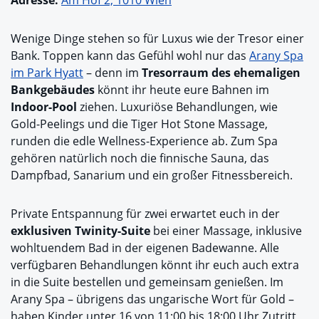
Adresse:
Am Hof 2, 1010 Wien
Wenige Dinge stehen so für Luxus wie der Tresor einer
Bank. Toppen kann das Gefühl wohl nur das
Arany Spa
im Park Hyatt
– denn im
Tresorraum des ehemaligen
Bankgebäudes
könnt ihr heute eure Bahnen im
Indoor-Pool
ziehen. Luxuriöse Behandlungen, wie
Gold-Peelings und die Tiger Hot Stone Massage,
runden die edle Wellness-Experience ab. Zum Spa
gehören natürlich noch die finnische Sauna, das
Dampfbad, Sanarium und ein großer Fitnessbereich.
Private Entspannung für zwei erwartet euch in der
exklusiven Twinity-Suite
bei einer Massage, inklusive
wohltuendem Bad in der eigenen Badewanne. Alle
verfügbaren Behandlungen könnt ihr euch auch extra
in die Suite bestellen und gemeinsam genießen. Im
Arany Spa – übrigens das ungarische Wort für Gold –
haben Kinder unter 16 von 11:00 bis 18:00 Uhr Zutritt,