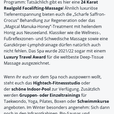
Programm: Tatsächlich gibt es hier eine
24 Karat
Realgold Facelifting-Massage
! Ähnlich luxuriöse
Tiefenentspannung bieten euch die „Scharfe Saffron-
Crocus” Behandlung zur Regeneration oder das
„Magical Manuka-Honey”-Treatment mit heilendem
Honig aus Neuseeland. Klassiker wie die Wellness-,
Fußreflexzonen- und Schwedische Massage sowie eine
Ganzkörper-Lymphdrainage dürfen natürlich auch
nicht fehlen. Das Spa wurde 2021/22 sogar mit einem
Luxury Travel Award
für die weltbeste Deep-Tissue
Massage ausgezeichnet.
Wenn ihr euch vor dem Spa noch auspowern wollt,
steht euch das
Hightech-Fitnessstudio
oder
der
schöne Indoor-Pool
zur Verfügung. Zusätzlich
werden
Gruppen- oder Einzeltrainings
für
Taekwondo, Yoga, Pilates, Boxen oder
Schwimmkurse
angeboten. Im Winter besonders angenehm: Sich dann
noch in den Infrarotkabinen, Bio-Saunas und