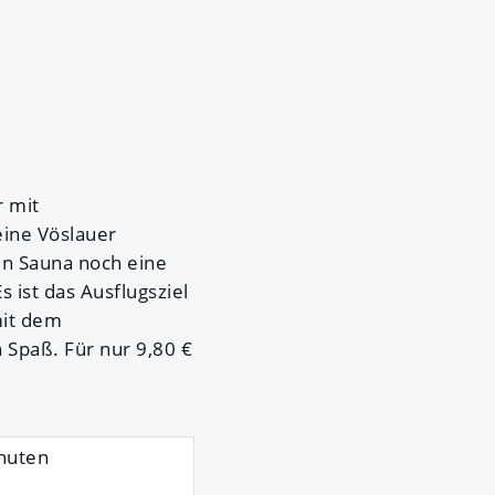
r mit
eine Vöslauer
en Sauna noch eine
ist das Ausflugsziel
mit dem
 Spaß. Für nur 9,80 €
inuten