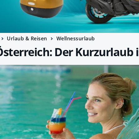
Urlaub & Reisen
Wellnessurlaub
terreich: Der Kurzurlaub i