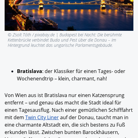
© Zsolt Tóth / pixabay.de |
Budapest bei Nacht: Die berühmte
Kettenbrücke verbindet Buda und Pest über die Donau – im
Hintergrund leuchtet das ungarische Parlamentsgebäude.
Bratislava
: der Klassiker für einen Tages- oder
Wochenendtrip – klein, charmant, nah!
Von Wien aus ist Bratislava nur einen Katzensprung
entfernt – und genau das macht die Stadt ideal für
einen Tagesausflug. Nach einer gemütlichen Schifffahrt
mit dem
Twin City Liner
auf der Donau, taucht man in
eine charmante Altstadt ein, die sich bestens zu Fuß
erkunden lässt. Zwischen bunten Barockhäusern,