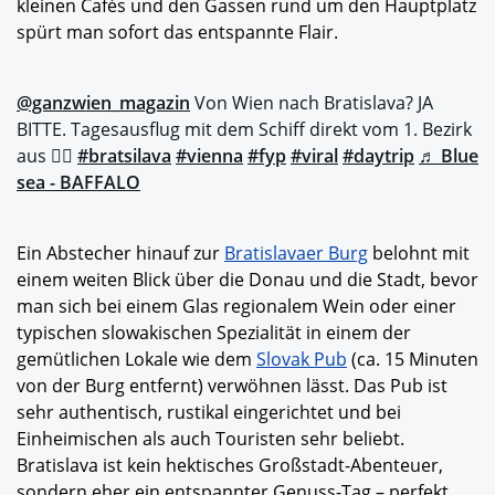
kleinen Cafés und den Gassen rund um den Hauptplatz
spürt man sofort das entspannte Flair.
@ganzwien_magazin
Von Wien nach Bratislava? JA
BITTE. Tagesausflug mit dem Schiff direkt vom 1. Bezirk
aus 👍🏻
#bratsilava
#vienna
#fyp
#viral
#daytrip
♬ Blue
sea - BAFFALO
Ein Abstecher hinauf zur
Bratislavaer Burg
belohnt mit
einem weiten Blick über die Donau und die Stadt, bevor
man sich bei einem Glas regionalem Wein oder einer
typischen slowakischen Spezialität in einem der
gemütlichen Lokale wie dem
Slovak Pub
(ca. 15 Minuten
von der Burg entfernt) verwöhnen lässt. Das Pub ist
sehr authentisch, rustikal eingerichtet und bei
Einheimischen als auch Touristen sehr beliebt.
Bratislava ist kein hektisches Großstadt-Abenteuer,
sondern eher ein entspannter Genuss-Tag – perfekt,