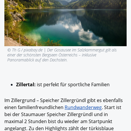
© Th G / pixabay.de |
Der Gosausee im Salzkammergut gilt als
einer der schönsten Bergseen Österreichs – inklusive
Panoramablick auf den Dachstein.
Zillertal:
ist perfekt für sportliche Familien
Im Zillergrund – Speicher Zillergründl gibt es ebenfalls
einen familienfreundlichen
Rundwanderweg
.
Start ist
bei der Staumauer Speicher Zillergründl und in
maximal 2 Stunden bist du wieder am Startpunkt
angelangt. Zu den Highlights zählt der türkisblaue