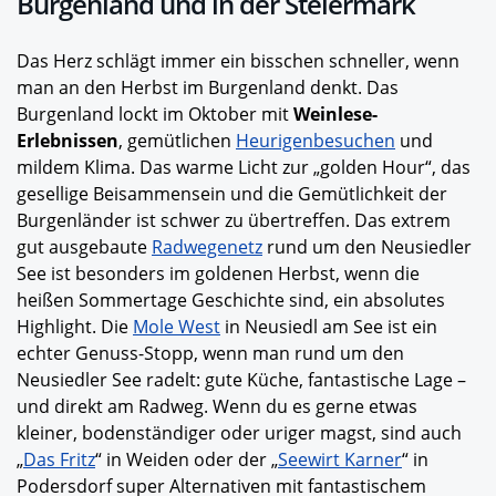
Burgenland und in der Steiermark
Das Herz schlägt immer ein bisschen schneller, wenn
man an den Herbst im Burgenland denkt. Das
Burgenland lockt im Oktober mit
Weinlese-
Erlebnissen
, gemütlichen
Heurigenbesuchen
und
mildem Klima. Das warme Licht zur „golden Hour“, das
gesellige Beisammensein und die Gemütlichkeit der
Burgenländer ist schwer zu übertreffen. Das extrem
gut ausgebaute
Radwegenetz
rund um den Neusiedler
See ist besonders im goldenen Herbst, wenn die
heißen Sommertage Geschichte sind, ein absolutes
Highlight. Die
Mole West
in Neusiedl am See
ist ein
echter Genuss-Stopp, wenn man rund um den
Neusiedler See radelt: gute Küche, fantastische Lage –
und direkt am Radweg. Wenn du es gerne etwas
kleiner, bodenständiger oder uriger magst, sind auch
„
Das Fritz
“
in Weiden oder der „
Seewirt Karner
“
in
Podersdorf super Alternativen mit fantastischem