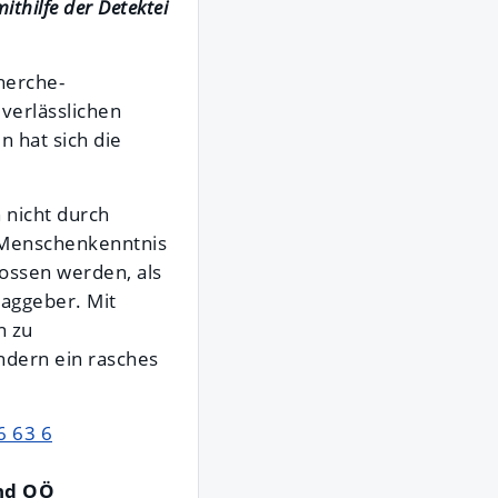
thilfe der Detektei
herche-
 verlässlichen
 hat sich die
 nicht durch
r Menschenkenntnis
ossen werden, als
raggeber. Mit
n zu
ndern ein rasches
6 63 6
und OÖ