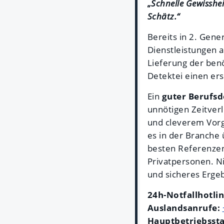
„Schnelle Gewisshe
Schätz.“
Bereits in 2. Gene
Dienstleistungen a
Lieferung der ben
Detektei einen ers
Ein
guter Berufsd
unnötigen Zeitverl
und cleverem Vorg
es in der Branche 
besten Referenzen
Privatpersonen. Ni
und sicheres Ergeb
24h-Notfallhotli
Auslandsanrufe:
Hauptbetriebsst