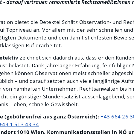
it - darauf vertrauen renommierte Rechtsanwälte:innen mi
ration bietet die Detektei Schätz Observation- und Rec
uf Topniveau an. Vor allem mit der sehr schnellen und
ötigten Dokumente und den damit stichfesten Beweisen
tklassigen Ruf erarbeitet.
etektiv
zeichnet sich dadurch aus, dass er den Kunden
ust belastet. Dank jahrelanger Erfahrung, feinfühlige
ehen können Observationen meist schneller abgeschl
üblich – und darauf setzten auch viele langjährige Auft
 von namhaften Unternehmen, Rechtsanwälten bis hi
cht ein günstiger Stundensatz ist ausschlaggebend, so
nis – eben, schnelle Gewissheit.
ne (gebührenfrei aus ganz Österreich):
+43 664 26 3
+43 1 513 43 34
andort 1010 Wien, Kommunikationsstellen in NÖ 