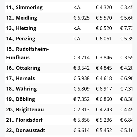
11., Simmering
k.A.
€ 4.320
€ 3.456
12., Meidling
€ 6.025
€ 5.570
€ 5.668
13., Hietzing
k.A.
€ 6.520
€ 7.736
14., Penzing
k.A.
€ 6.061
€ 5.390
15., Rudolfsheim-
Fünfhaus
€ 3.714
€ 3.846
€ 3.555
16., Ottakring
€ 3.542
€ 4.845
€ 4.204
17., Hernals
€ 5.938
€ 4.618
€ 6.987
18., Währing
€ 6.809
€ 6.917
€ 7.314
19., Döbling
€ 7.352
€ 6.860
€ 8.305
20., Brigittenau
€ 2.313
€ 4.243
€ 4.497
21., Floridsdorf
€ 5.856
€ 5.236
€ 6.845
22., Donaustadt
€ 6.614
€ 5.452
€ 5.165