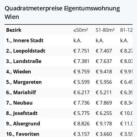
Quadratmeterpreise Eigentumswohnung
Wien
Bezirk
≤50m²
51-80m²
81-129
1., Innere Stadt
k.A.
k.A.
k.A.
2., Leopoldstadt
€ 7.751
€ 7.407
€ 8.271
3., Landstraße
€ 7.381
€ 7.637
€ 8.071
4., Wieden
€ 9.759
€ 9.418
€ 9.917
5., Margareten
€ 5.599
€ 5.956
€ 6.499
6., Mariahilf
€ 6.217
€ 5.211
€ 6.392
7., Neubau
€ 7.736
€ 7.869
€ 8.349
8., Josefstadt
€ 5.775
€ 6.255
€ 10.08
9., Alsergrund
€ 8.826
€ 9.178
€ 11.09
10., Favoriten
€ 3.157
€ 3.660
€ 3.590