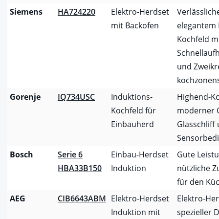
Siemens
HA724220
Elektro-Herdset
Verlässlic
mit Backofen
elegantem 
Kochfeld m
Schnellauf
und Zweikre
kochzonen
Gorenje
IQ734USC
Induktions-
Highend-Ko
Kochfeld für
moderner O
Einbauherd
Glasschliff
Sensorbed
Bosch
Serie 6
Einbau-Herdset
Gute Leistu
HBA33B150
Induktion
nützliche Z
für den Küc
AEG
CIB6643ABM
Elektro-Herdset
Elektro-Her
Induktion mit
spezieller