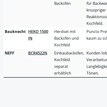
Backofen
für Backwa
knuspriger 
Reaktionss
Kochfeld.
Bauknecht
HEKO 1500
Herdset mit
Puncto Pre
IN
Backofen und
kaum zu sc
Kochfeld
NEFF
BCR4522N
Einbaubackofen,
Kunden lob
Kochfeld
Verarbeitu
separat
Langlebigke
erhältlich
Tönen.