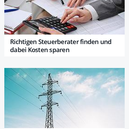
Richtigen Steuerberater finden und
dabei Kosten sparen