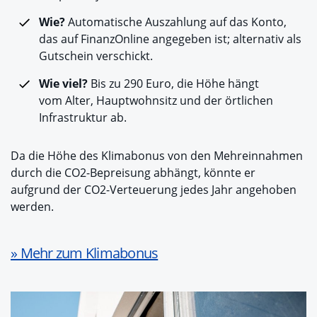
Wie?
Automatische Auszahlung auf das Konto,
das auf FinanzOnline angegeben ist; alternativ als
Gutschein verschickt.
Wie viel?
Bis zu 290 Euro, die Höhe hängt
vom Alter, Hauptwohnsitz und der örtlichen
Infrastruktur ab.
Da die Höhe des Klimabonus von den Mehreinnahmen
durch die CO2-Bepreisung abhängt, könnte er
aufgrund der CO2-Verteuerung jedes Jahr angehoben
werden.
» Mehr zum Klimabonus