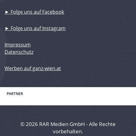
► Folge uns auf Facebook
► Folge uns auf Instagram
Impressum
Datenschutz
Werben auf ganz-wien.at
PARTNER
© 2026 RAR Medien GmbH - Alle Rechte
vorbehalten.