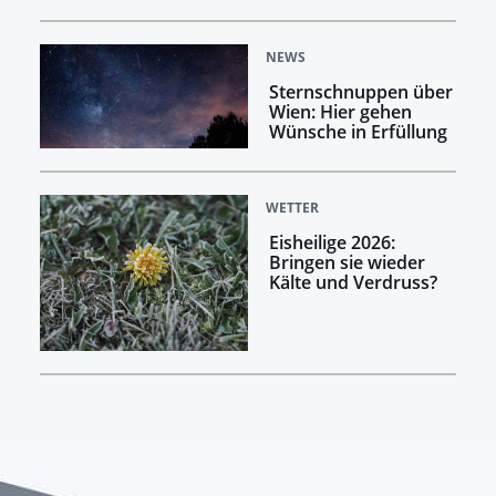
NEWS
Sternschnuppen über
Wien: Hier gehen
Wünsche in Erfüllung
WETTER
Eisheilige 2026:
Bringen sie wieder
Kälte und Verdruss?