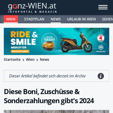
WIEN
STADTPLAN
NEWS
URLAUB IN WIEN
SEHE
Startseite
Wien
News
Dieser Artikel befindet sich derzeit im Archiv
Diese Boni, Zuschüsse &
Sonderzahlungen gibt's 2024