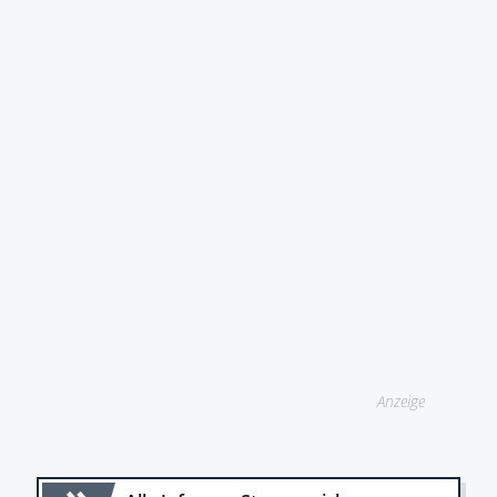
Anzeige