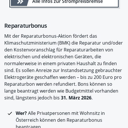
Alle Infos zur Strompreisbremse
Reparaturbonus
Mit der Reparaturbonus-Aktion fördert das
Klimaschutzministerium (BMK) die Reparatur und/oder
den Kostenvoranschlag für Reparaturarbeiten von
elektrischen und elektronischen Geräten, die
normalerweise in einem privaten Haushalt zu finden
sind. Es sollen Anreize zur Instandsetzung gebrauchter
Elektrogeräte geschaffen werden – bis zu 200 Euro pro
Reparaturbon werden refundiert. Bons können so
lange beantragt werden wie Budgetmittel vorhanden
sind, längstens jedoch bis
31. März 2026
.
Wer?
Alle Privatpersonen mit Wohnsitz in
Österreich können den Reparaturbonus
beantragen.