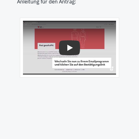
Anleitung für den Antrag:
Play