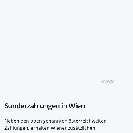
Anzeige
Sonderzahlungen in Wien
Neben den oben genannten österreichweiten
Zahlungen, erhalten Wiener zusätzlichen