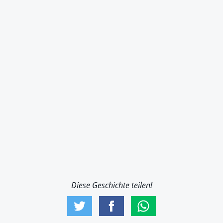
Diese Geschichte teilen!