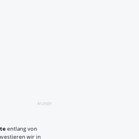
Anzeige
te
entlang von
investieren wir in