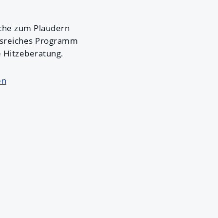
iche zum Plaudern
gsreiches Programm
e Hitzeberatung.
en