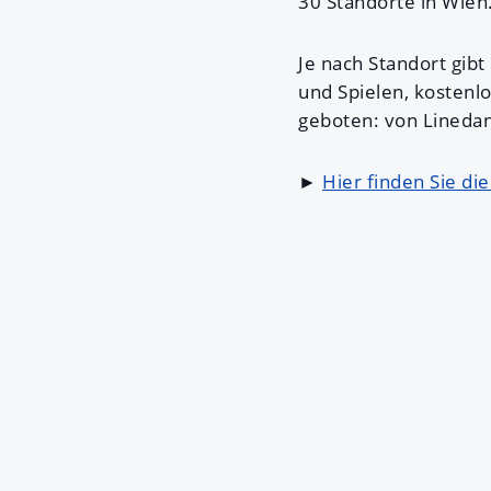
30 Standorte in Wien
Je nach Standort gib
und Spielen, kosten
geboten: von Linedan
►
Hier finden Sie di