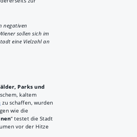
dererseits zur
n negativen
iener sollen sich im
tadt eine Vielzahl an
älder, Parks und
ischem, kaltem
e
zu schaffen, wurden
agen wie die
onen
“ testet die Stadt
äumen vor der Hitze