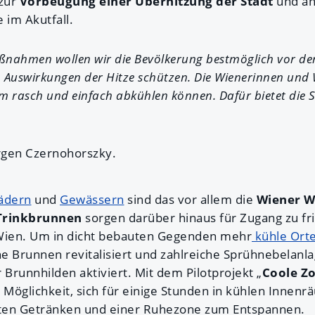
 zur
Vorbeugung einer Überhitzung der Stadt
und an
 im Akutfall.
ßnahmen wollen wir die Bevölkerung bestmöglich vor de
 Auswirkungen der Hitze schützen. Die Wienerinnen und W
m rasch und einfach abkühlen können. Dafür bietet die S
ürgen Czernohorszky.
ädern
und
Gewässern
sind das vor allem die
Wiener W
Trinkbrunnen
sorgen darüber hinaus für Zugang zu fr
 Wien. Um in dicht bebauten Gegenden mehr
kühle Ort
he Brunnen revitalisiert und zahlreiche Sprühnebelanl
Brunnhilden aktiviert. Mit dem Pilotprojekt „
Coole Z
Möglichkeit, sich für einige Stunden in kühlen Innenr
alten Getränken und einer Ruhezone zum Entspannen.