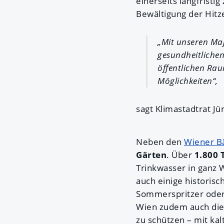
einerseits langfristig
Bewältigung der Hitze
„Mit unseren Ma
gesundheitlichen
öffentlichen Rau
Möglichkeiten“,
sagt Klimastadtrat J
Neben den
Wiener B
Gärten
. Über
1.800 
Trinkwasser in ganz
auch einige historisc
Sommerspritzer oder 
Wien zudem auch die 
zu schützen – mit k