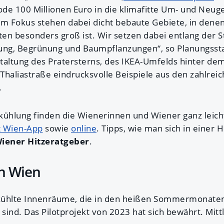
ode 100 Millionen Euro in die klimafitte Um- und Neug
Im Fokus stehen dabei dicht bebaute Gebiete, in denen
 besonders groß ist. Wir setzen dabei entlang der S
ung, Begrünung und Baumpflanzungen“, so Planungsstad
taltung des Pratersterns, des IKEA-Umfelds hinter d
Thaliastraße eindrucksvolle Beispiele aus den zahlrei
e.
kühlung finden die Wienerinnen und Wiener ganz leicht
t Wien-App
sowie
online
. Tipps, wie man sich in einer H
iener Hitzeratgeber
.
n Wien
kühlte Innenräume, die in den heißen Sommermonaten
 sind. Das Pilotprojekt von 2023 hat sich bewährt. Mitt