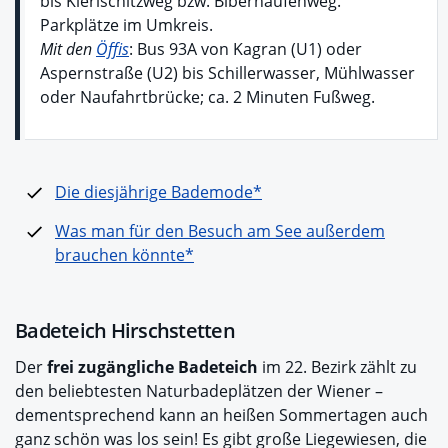
bis Kierischitzweg bzw. Biberhaufenweg.
Parkplätze im Umkreis.
Mit den
Öffis
: Bus 93A von Kagran (U1) oder
Aspernstraße (U2) bis Schillerwasser, Mühlwasser
oder Naufahrtbrücke; ca. 2 Minuten Fußweg.
Die diesjährige Bademode*
Was man für den Besuch am See außerdem
brauchen könnte*
Badeteich Hirschstetten
Der
frei zugängliche Badeteich
im 22. Bezirk zählt zu
den beliebtesten Naturbadeplätzen der Wiener –
dementsprechend kann an heißen Sommertagen auch
ganz schön was los sein! Es gibt große Liegewiesen, die