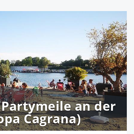
 Partymeile an der
opa Cagrana)