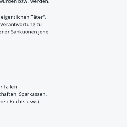
n wurden bzw. werden.
„eigentlichen Täter“,
 Verantwortung zu
ner Sanktionen jene
r fallen
haften, Sparkassen,
chen Rechts usw.)