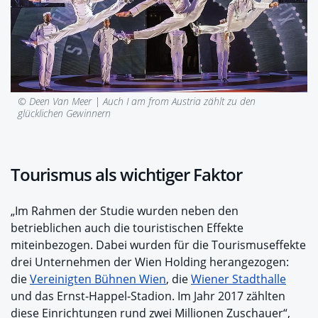
© Deen Van Meer |
Auch I am from Austria zählt zu den
glücklichen Gewinnern
Tourismus als wichtiger Faktor
„Im Rahmen der Studie wurden neben den
betrieblichen auch die touristischen Effekte
miteinbezogen. Dabei wurden für die Tourismuseffekte
drei Unternehmen der Wien Holding herangezogen:
die
Vereinigten Bühnen Wien
, die
Wiener Stadthalle
und das Ernst-Happel-Stadion. Im Jahr 2017 zählten
diese Einrichtungen rund zwei Millionen Zuschauer“,