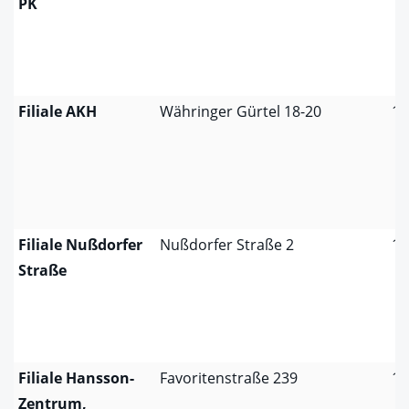
PK
Filiale AKH
Währinger Gürtel 18-20
10
Filiale Nußdorfer
Nußdorfer Straße 2
10
Straße
Filiale Hansson-
Favoritenstraße 239
11
Zentrum,