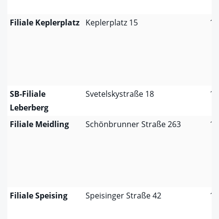
Filiale Keplerplatz
Keplerplatz 15
11
SB-Filiale
Svetelskystraße 18
11
Leberberg
Filiale Meidling
Schönbrunner Straße 263
11
Filiale Speising
Speisinger Straße 42
11