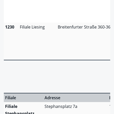
1230
Filiale Liesing
Breitenfurter Straße 360-368
Filiale
Adresse
Be
Filiale
Stephansplatz 7a
10
Stephansplatz