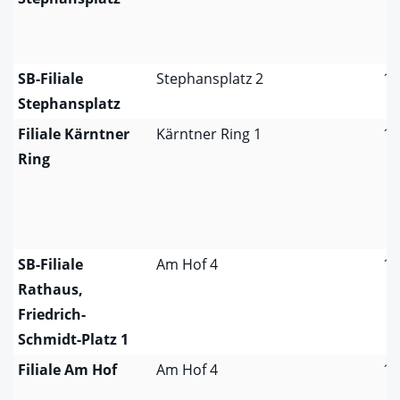
SB-Filiale
Stephansplatz 2
10
Stephansplatz
Filiale Kärntner
Kärntner Ring 1
10
Ring
SB-Filiale
Am Hof 4
10
Rathaus,
Friedrich-
Schmidt-Platz 1
Filiale Am Hof
Am Hof 4
10