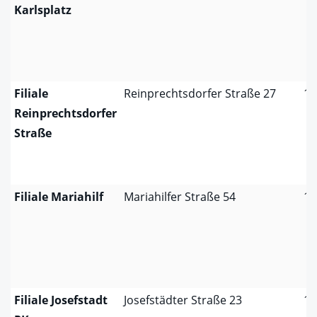
Karlsplatz
Filiale
Reinprechtsdorfer Straße 27
10
Reinprechtsdorfer
Straße
Filiale Mariahilf
Mariahilfer Straße 54
10
Filiale Josefstadt
Josefstädter Straße 23
10