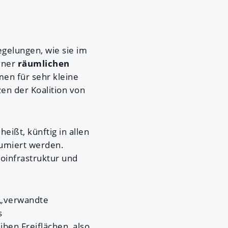
gelungen, wie sie im
iner
räumlichen
en für sehr kleine
en der Koalition von
eißt, künftig in allen
sumiert werden.
roinfrastruktur und
 „verwandte
s
ben Freiflächen, also