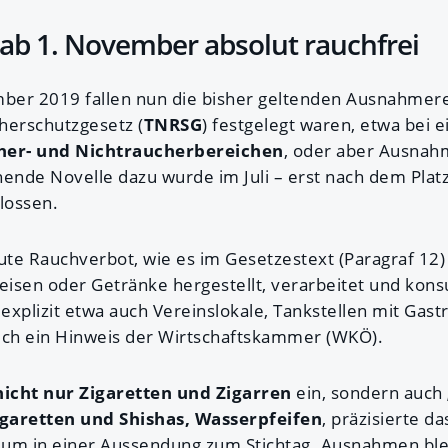
t ab 1. November absolut rauchfrei
mber 2019 fallen nun die bisher geltenden Ausnahmere
herschutzgesetz (
TNRSG
) festgelegt waren, etwa bei e
er- und Nichtraucherbereichen
, oder aber Ausnahm
hende Novelle dazu wurde im Juli – erst nach dem Platz
lossen.
lute Rauchverbot, wie es im Gesetzestext (Paragraf 12) h
isen oder Getränke hergestellt, verarbeitet und kon
xplizit etwa auch Vereinslokale, Tankstellen mit Gast
zlich ein Hinweis der Wirtschaftskammer (WKÖ).
nicht nur Zigaretten und Zigarren
ein, sondern auch
garetten und Shishas, Wasserpfeifen
, präzisierte da
um in einer Aussendung zum Stichtag. Ausnahmen blei