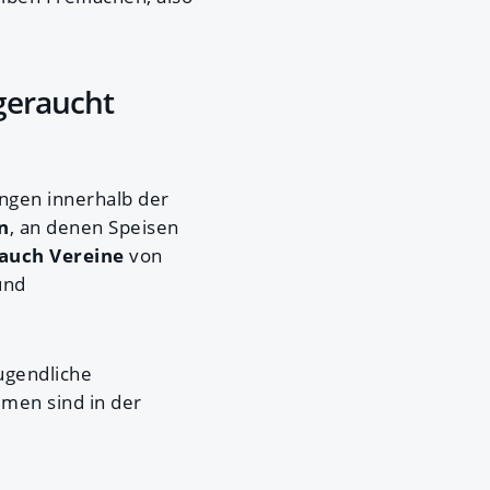
geraucht
gen innerhalb der
n
, an denen Speisen
auch Vereine
von
und
ugendliche
men sind in der