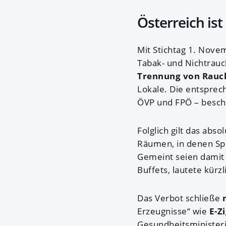
Österreich is
Mit Stichtag 1. Nove
Tabak- und Nichtrauc
Trennung von Rauch
Lokale. Die entsprec
ÖVP und FPÖ – besch
Folglich gilt das abso
Räumen, in denen Spe
Gemeint seien damit e
Buffets, lautete kür
Das Verbot schließe
Erzeugnisse“ wie
E-Zi
Gesundheitsministeri