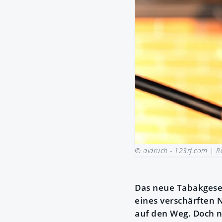
© aidruch - 123rf.com |
R
Das neue Tabakgeset
eines verschärften 
auf den Weg. Doch n