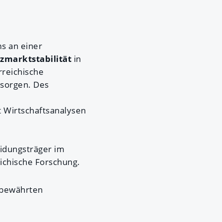
s an einer
zmarktstabilität
in
rreichische
sorgen. Des
t Wirtschaftsanalysen
idungsträger im
ichische Forschung.
 bewährten