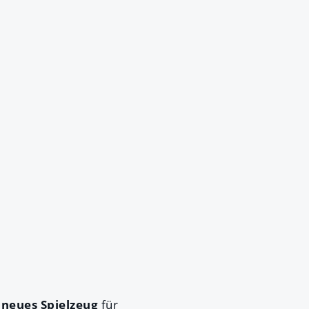
s
neues Spielzeug
für