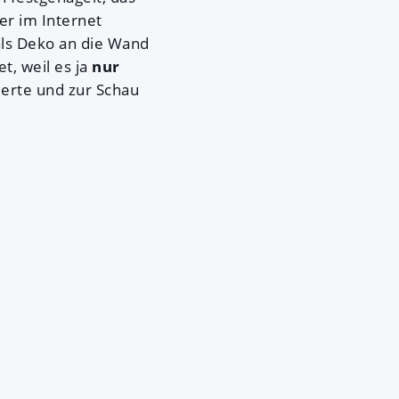
er im Internet
als Deko an die Wand
t, weil es ja
nur
ierte und zur Schau