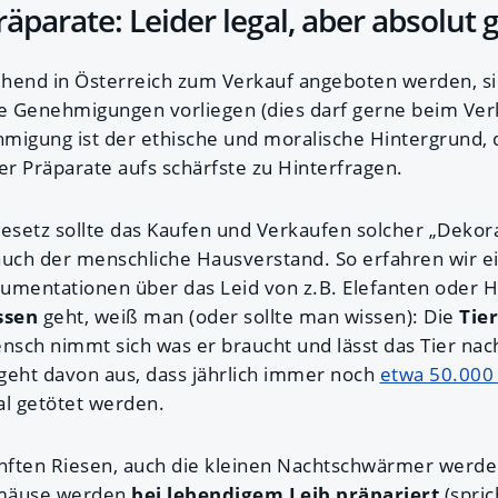
äparate: Leider legal, aber absolut
ehend in Österreich zum Verkauf angeboten werden, s
 Genehmigungen vorliegen (dies darf gerne beim Verk
migung ist der ethische und moralische Hintergrund, 
er Präparate aufs schärfste zu Hinterfragen.
Gesetz sollte das Kaufen und Verkaufen solcher „Deko
auch der menschliche Hausverstand. So erfahren wir ei
umentationen über das Leid von z.B. Elefanten oder 
ssen
geht, weiß man (oder sollte man wissen): Die
Tie
ensch nimmt sich was er braucht und lässt das Tier nac
geht davon aus, dass jährlich immer noch
etwa 50.000 
al getötet werden.
anften Riesen, auch die kleinen Nachtschwärmer werd
rmäuse werden
bei lebendigem Leib präpariert
(spric