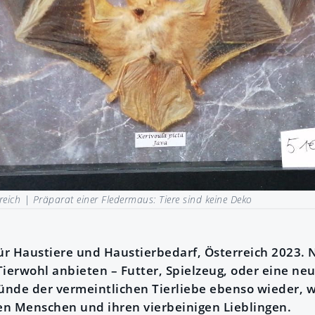
reich |
Präparat einer Fledermaus: Tiere sind keine Deko
für Haustiere und Haustierbedarf, Österreich 2023.
 Tierwohl anbieten – Futter, Spielzeug, oder eine n
ründe der vermeintlichen Tierliebe ebenso wieder, w
n Menschen und ihren vierbeinigen Lieblingen.