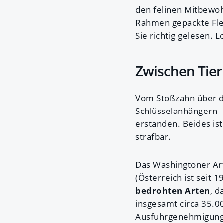
den felinen Mitbewoh
Rahmen gepackte Fled
Sie richtig gelesen. L
Zwischen Tierl
Vom Stoßzahn über da
Schlüsselanhängern 
erstanden. Beides ist
strafbar.
Das Washingtoner A
(Österreich ist seit 
bedrohten Arten
, d
insgesamt circa 35.0
Ausfuhrgenehmigung d