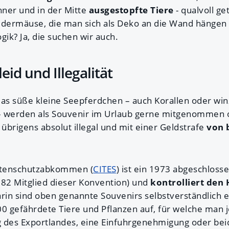
ner und in der Mitte
ausgestopfte Tiere
- qualvoll ge
ermäuse, die man sich als Deko an die Wand hängen 
ogik? Ja, die suchen wir auch.
eid und Illegalität
s süße kleine Seepferdchen – auch Korallen oder winz
– werden als Souvenir im Urlaub gerne mitgenommen o
 übrigens absolut illegal und mit einer Geldstrafe
von b
rtenschutzabkommen (
CITES
) ist ein 1973 abgeschlos
1982 Mitglied dieser Konvention) und
kontrolliert den
arin sind oben genannte Souvenirs selbstverständlich en
00 gefährdete Tiere und Pflanzen auf, für welche man j
es Exportlandes, eine Einfuhrgenehmigung oder beide