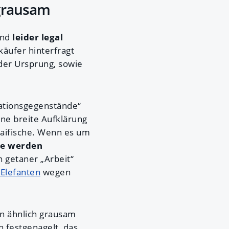
 grausam
ind
leider legal
äufer hinterfragt
der Ursprung, sowie
rationsgegenstände“
ne breite Aufklärung
Haifische. Wenn es um
re werden
h getaner „Arbeit“
Elefanten
wegen
en ähnlich grausam
h festgenagelt, das