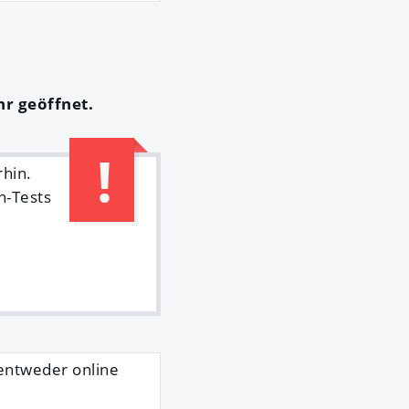
hr geöffnet.
rhin.
n-Tests
 entweder online