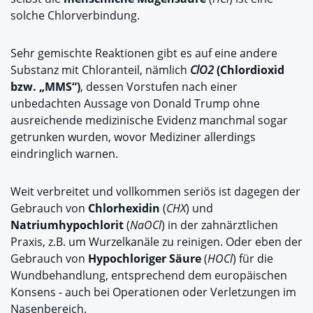
solche Chlorverbindung.
Sehr gemischte Reaktionen gibt es auf eine andere
Substanz mit Chloranteil, nämlich
ClO
2
(Chlordioxid
bzw. „MMS“)
, dessen Vorstufen nach einer
unbedachten Aussage von Donald Trump ohne
ausreichende medizinische Evidenz manchmal sogar
getrunken wurden, wovor Mediziner allerdings
eindringlich warnen.
Weit verbreitet und vollkommen seriös ist dagegen der
Gebrauch von
Chlorhexidin
(
CHX
)
und
Natriumhypochlorit
(
NaOCl
) in der zahnärztlichen
Praxis, z.B. um Wurzelkanäle zu reinigen. Oder eben der
Gebrauch von
Hypochloriger Säure
(
HOCl
) für die
Wundbehandlung, entsprechend dem europäischen
Konsens - auch bei Operationen oder Verletzungen im
Nasenbereich.