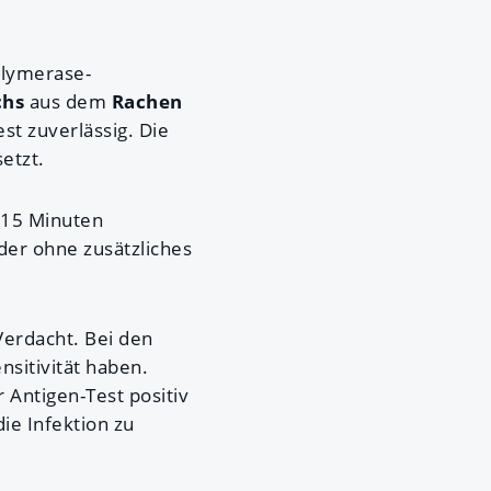
olymerase-
chs
aus dem
Rachen
st zuverlässig. Die
etzt.
h 15 Minuten
der ohne zusätzliches
Verdacht. Bei den
nsitivität haben.
r Antigen-Test positiv
ie Infektion zu