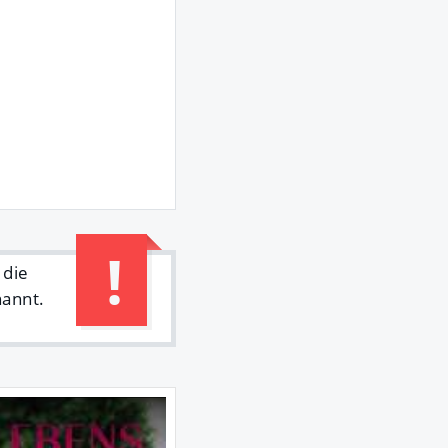
 die
nannt.