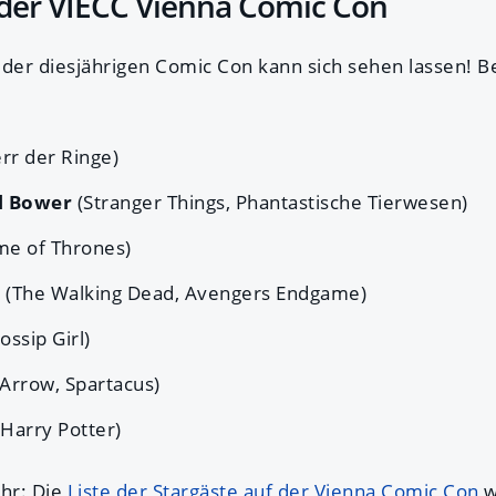
 der VIECC Vienna Comic Con
 der diesjährigen Comic Con kann sich sehen lassen! B
rr der Ringe)
l Bower
(Stranger Things, Phantastische Tierwesen)
me of Thrones)
d
(The Walking Dead, Avengers Endgame)
ossip Girl)
(Arrow, Spartacus)
(Harry Potter)
ehr: Die
Liste der Stargäste auf der Vienna Comic Con
w