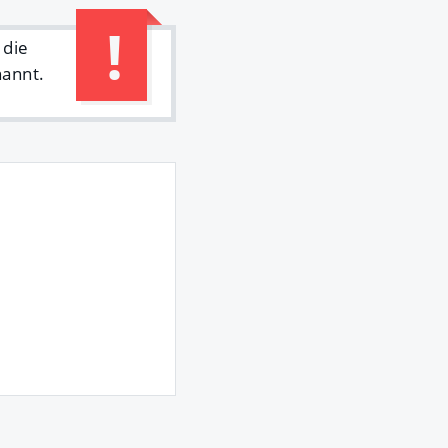
 die
nannt.