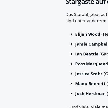
Stargäste auf
Das Staraufgebot auf
sind unter anderem:
Elijah Wood
(He
Jamie Campbel
Ian Beattie
(Ga
Ross Marquan
Jessica Szohr
(G
Manu Bennett
Josh Herdman
... und viele, viele m