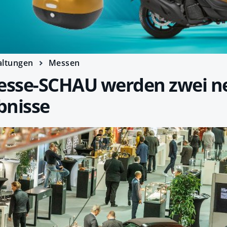
altungen
Messen
resse-SCHAU werden zwei n
bnisse