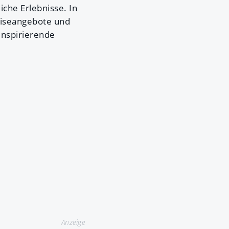
che Erlebnisse. In
eiseangebote und
inspirierende
Anzeige