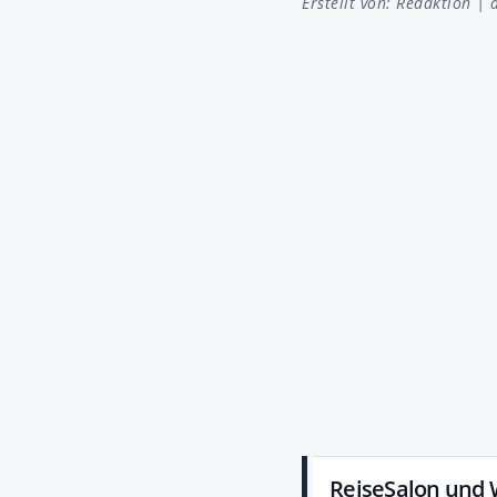
Erstellt von:
Redaktion
| a
ReiseSalon und