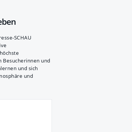
leben
 Presse-SCHAU
ive
 höchste
n Besucherinnen und
lernen und sich
Atmosphäre und