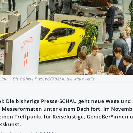
dolph |
Die frühere Presse-SCHAU in der Marx Halle
i: Die bisherige Presse-SCHAU geht neue Wege und s
n Messeformaten unter einem Dach fort. Im Novembe
einen Treffpunkt für Reiselustige, Genießer*innen
kskunst.