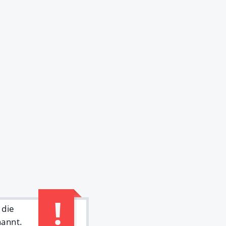
 die
nannt.