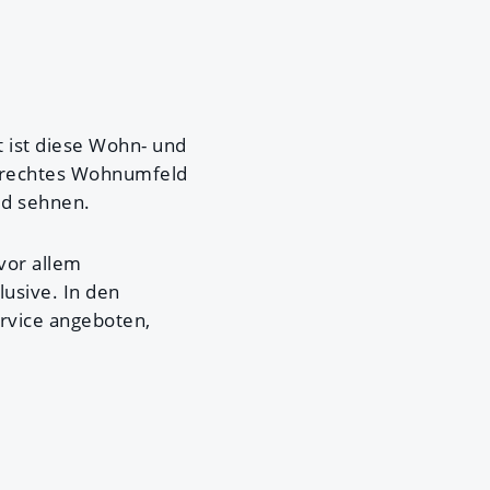
t ist diese Wohn- und
gerechtes Wohnumfeld
ld sehnen.
vor allem
usive. In den
rvice angeboten,