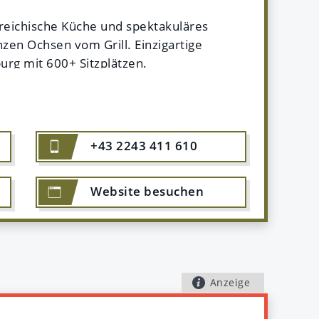
rreichische Küche und spektakuläres
zen Ochsen vom Grill. Einzigartige
burg mit 600+ Sitzplätzen.
cue Spezialitäten, internationale
+43 2243 411 610
Website
besuchen
rkel- und Ochsengrill)
hen
Anzeige
g mit dem Stiftskeller Leopold in