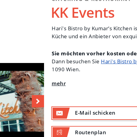
Klosterneuburg nichts weniger als 
KK Events
Ortes, gemischt mit einer unaufdri
bezaubernde Kulisse, die perfekt f
Jeschke
Hari's Bistro by Kumar’s Kitchen 
Küche und ein Anbieter von exqui
Sie möchten vorher kosten ode
Dann besuchen Sie das Stiftsresta
Sie möchten vorher kosten oder
Dann besuchen Sie
Hari's Bistro 
1090 Wien.
4,3/5 Google Rezension
Spitzenkoch Vijay Kumar war über
führenden Catering-Unternehmen 
bringt er seine ganze Erfahrung un
Catering ein! Gleich ob Privat- od
E-Mail
schicken
Business-Event.
„Catering ist me
Kunstform, eine Magie, die die
Route
nplan
definiert.“