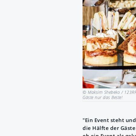
© Maksim Shebeko / 123RF
Gäste nur das Beste!
"Ein Event steht und
die Hälfte der Gäst
ob ein Event als ge