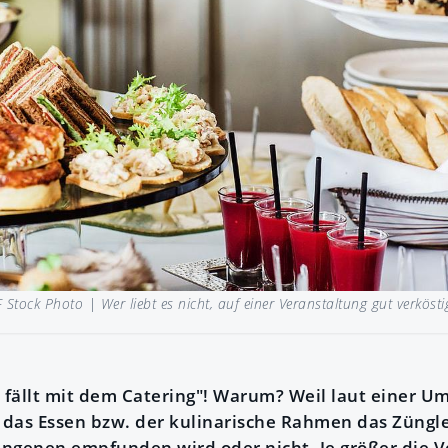
 Stock Photo |
Wer liebt es nicht, auf einer Veranstaltung gut verköst
 fällt mit dem Catering"! Warum? Weil laut einer Um
e das Essen bzw. der kulinarische Rahmen das Züngle
lungenen empfunden wird oder nicht. Je größer die V