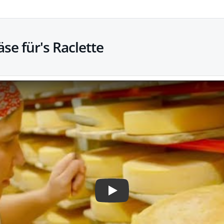
äse für's Raclette
Play