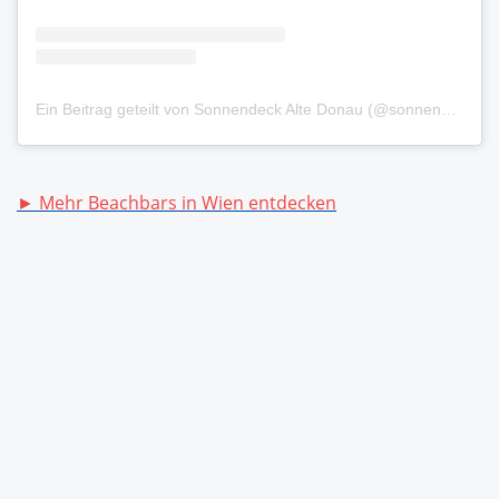
Ein Beitrag geteilt von Sonnendeck Alte Donau (@sonnendeck.alte.donau)
► Mehr Beachbars in Wien entdecken