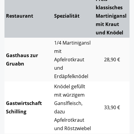
klassisches
Restaurant
Spezialität
Martinigansl
mit Kraut
und Knödel
1/4 Martinigansl
mit
Gasthaus zur
Apfelrotkraut
28,90 €
Gruabn
und
Erdäpfelknödel
Knödel gefüllt
mit würzigem
Gastwirtschaft
Ganslfleisch,
33,90 €
Schilling
dazu
Apfelrotkraut
und Röstzwiebel