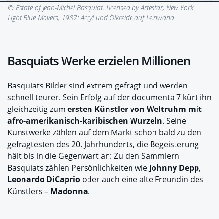
© Estate of Jean-Michel Basquiat. Licensed by Artestar, New York |
Light Blue Movers, 1987: Acryl und Ölkreide auf Leinwand
Basquiats Werke erzielen Millionen
Basquiats Bilder sind extrem gefragt und werden
schnell teurer. Sein Erfolg auf der documenta 7 kürt ihn
gleichzeitig zum
ersten Künstler von Weltruhm mit
afro-amerikanisch-karibischen Wurzeln
. Seine
Kunstwerke zählen auf dem Markt schon bald zu den
gefragtesten des 20. Jahrhunderts, die Begeisterung
hält bis in die Gegenwart an: Zu den Sammlern
Basquiats zählen Persönlichkeiten wie
Johnny Depp
,
Leonardo DiCaprio
oder auch eine alte Freundin des
Künstlers –
Madonna
.