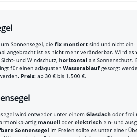
egel
h um Sonnensegel, die
fix montiert
sind und nicht ein
l angebracht ist es nicht mehr veränderbar. Wird es
s Sicht- und Windschutz,
horizontal
als Sonnenschutz. 
ingt für einen adäquaten
Wasserablauf
gesorgt werde
 werden.
Preis
: ab 30 € bis 1.500 €.
nensegel
nsegel wird entweder unter einem
Glasdach
oder frei
harmonika-artig
manuell
oder
elektrisch
ein- und aus
fbare Sonnensegel
im Freien sollte es unter einer Üb