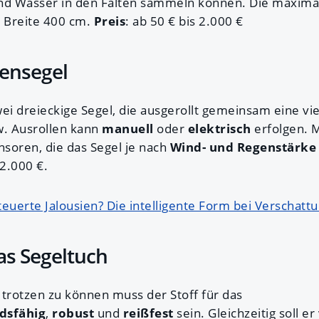
und Wasser in den Falten sammeln können. Die maxima
 Breite 400 cm.
Preis
: ab 50 € bis 2.000 €
nensegel
ei dreieckige Segel, die ausgerollt gemeinsam eine vi
w. Ausrollen kann
manuell
oder
elektrisch
erfolgen. 
nsoren, die das Segel je nach
Wind- und Regenstärke
 2.000 €.
euerte Jalousien? Die intelligente Form bei Verschatt
das Segeltuch
rotzen zu können muss der Stoff für das
dsfähig
,
robust
und
reißfest
sein. Gleichzeitig soll e