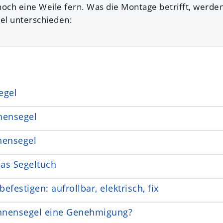
och eine Weile fern. Was die Montage betrifft, werden
el unterschieden:
egel
nensegel
nensegel
das Segeltuch
efestigen: aufrollbar, elektrisch, fix
nnensegel eine Genehmigung?