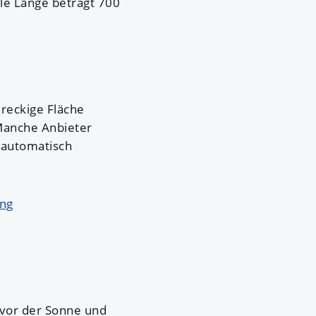
le Länge beträgt 700
ereckige Fläche
Manche Anbieter
automatisch
ung
r vor der Sonne und