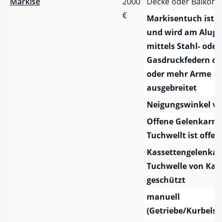
Markise
2000
Decke oder Balkon
€
Markisentuch ist e
und wird am Aluges
mittels Stahl- oder
Gasdruckfedern du
oder mehr Arme
ausgebreitet
Neigungswinkel va
Offene Gelenkarm
Tuchwellt ist offen
Kassettengelenka
Tuchwelle von Kas
geschützt
manuell
(Getriebe/Kurbelst