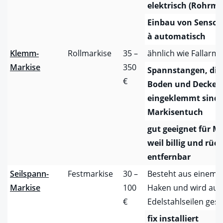
elektrisch (Rohrmo
Einbau von Sensor
à automatisch
Klemm-
Rollmarkise
35 –
ähnlich wie Fallarm
Markise
350
Spannstangen, die
€
Boden und Decke
eingeklemmt sind 
Markisentuch
gut geeignet für Mi
weil billig und rüc
entfernbar
Seilspann-
Festmarkise
30 –
Besteht aus einem 
Markise
100
Haken und wird auf
€
Edelstahlseilen ges
fix installiert