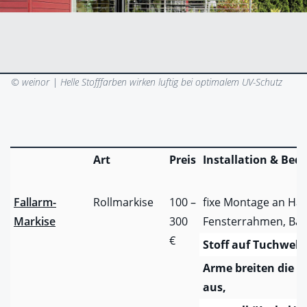
© weinor |
Helle Stofffarben wirken luftig bei optimalem UV-Schutz
Art
Preis
Installation & Bed
Fallarm-
Rollmarkise
100 –
fixe Montage an Ha
Markise
300
Fensterrahmen, Bal
€
Stoff auf Tuchwelle
Arme breiten die M
aus,