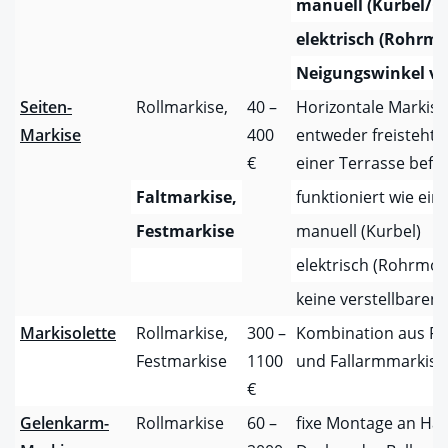
manuell (Kurbel/G
elektrisch (Rohrm
Neigungswinkel va
Seiten-
Rollmarkise,
40 –
Horizontale Markise,
Markise
400
entweder freisteht 
€
einer Terrasse befes
Faltmarkise,
funktioniert wie ein
Festmarkise
manuell (Kurbel)
elektrisch (Rohrmot
keine verstellbaren
Markisolette
Rollmarkise,
300 –
Kombination aus Fa
Festmarkise
1100
und Fallarmmarkise
€
Gelenkarm-
Rollmarkise
60 –
fixe Montage an Ha