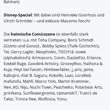
Batman)
Disney-Special
: Mit dabei sind Henrieke Goorhuis und
Ulrich Schröder – und exklusiv Massimo Fecchi.
Die
heimische Comicszene
ist ebenfalls stark
vertreten: u.a. mit Toha Company, Boris Schmidt
(Gizmo und Gonzo) , Bobby Spiess (Tiafe Gschichtn),
Tei, Gerry Lagler, Neophobic, TISCH14, sowie
(alphabetisch): Artmacoro, Conin, DazzieFizz, Erlance,
Ezekiel Rage, Goodink Artistry, GroovyRoo, Hathora &
Kuja, Heyt be! Fanzin, Himbeerfalter, j_arts, Jante,
Kabujiro, Kiat B. Saguru, Kokofei, Laas, LoraRed,
mafutofu, Mahfi, Marco Yolo, Martin Krammer,
Nen_KO, Niju, Nuchi Town, PeachieKo, Polarbear Arts,
prinNana, Sunflowergnome, tamamiArT, Train’s de
Tales, Trinice Nee, Wulfsista, Yunu.