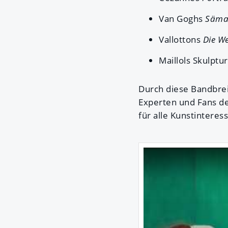
Van Goghs
Säm
Vallottons
Die W
Maillols Skulptu
Durch diese Bandbreit
Experten und Fans de
für alle Kunstinteres