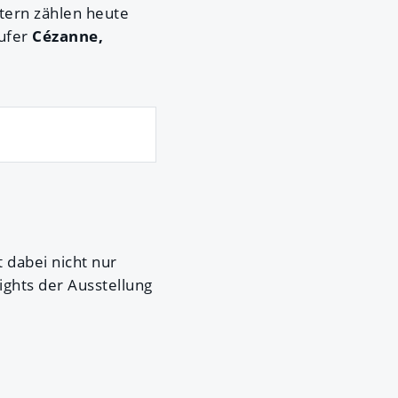
etern zählen heute
ufer
Cézanne,
t dabei nicht nur
ights der Ausstellung