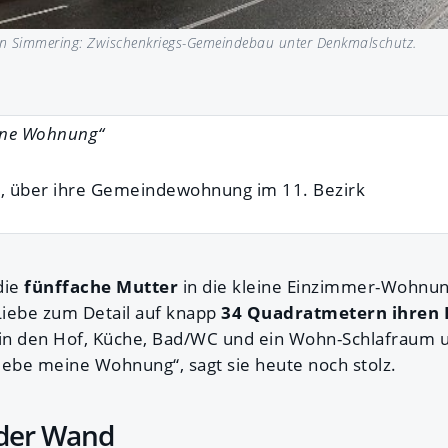
n Simmering: Zwischenkriegs-Gemeindebau unter Denkmalschutz.
eine Wohnung“
e
, über ihre Gemeindewohnung im 11. Bezirk
die
fünffache Mutter
in die kleine Einzimmer-Wohnun
 Liebe zum Detail auf knapp
34 Quadratmetern ihren
t in den Hof, Küche, Bad/WC und ein Wohn-Schlafraum
liebe meine Wohnung“, sagt sie heute noch stolz.
der Wand