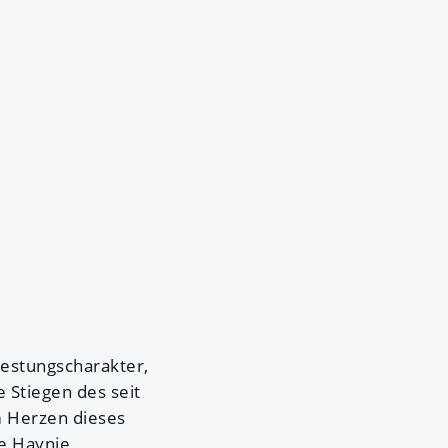
Festungscharakter,
e Stiegen des seit
m Herzen dieses
ne Haynie