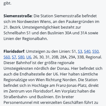
gibt.
Siemensstraße
: Die Station Siemensstraße befindet
sich im Nordwesten Wiens, an den Paukergründen im
21. Bezirk. Umsteigemöglichkeit besteht zur
Schnellbahn S1 und den Buslinien 30A und 31A sowie
Linien der Regionalbahn.
Floridsdorf
: Umsteigen zu den Linien: S1,
S3
,
S40
,
S50
,
S60
,
S7
,
S80
,
U6
, 26, 30, 31, 20B, 28A, 29A, 33B, Regional.
Dieser Bahnhof ist der größte regionale
Umsteigeknoten nördlich der Donau. Hier befindet sich
auch die Endhaltestelle der U6. Hier halten sämtliche
Regionalzüge von Wien Richtung Norden. Die Station
befindet sich in Hochlage am Franz-Jonas-Platz, direkt
im Zentrum von Floridsdorf. Am Vorplatz halten die
Straßenbahn- und Buslinien. Ein breiter
Personentunnel mit vereinzelten Geschäften führt zu