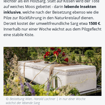
leichter als ein Holzsarg. Statt auf Kissen wird der Tote
auf weiches Moos gebettet - darin
lebende Insekten
inklusive
, welche nach der Beisetzung ebenso wie die
Pilze zur Rückführung in den Naturkreislauf dienen.
Derzeit kostet der umweltfreundliche Sarg etwa
1500 €
.
Innerhalb nur einer Woche wächst aus dem Pilzgeflecht
eine stabile Kiste.
© Bestattung Wien, Harald Lachner |
In nur einer Woche
wächst der lebende Sarg