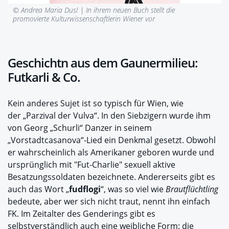
© Andrea Maria Dusl |
In ihrem neuen Buch stellt die
promovierte Kulturwissenschaftlerin Wiener vor
Geschichtn aus dem Gaunermilieu:
Futkarli & Co.
Kein anderes Sujet ist so typisch für Wien, wie
der „Parzival der Vulva“. In den Siebzigern wurde ihm
von Georg „Schurli“ Danzer in seinem
„Vorstadtcasanova“-Lied ein Denkmal gesetzt. Obwohl
er wahrscheinlich als Amerikaner geboren wurde und
ursprünglich mit "Fut-Charlie" sexuell aktive
Besatzungssoldaten bezeichnete. Andererseits gibt es
auch das Wort „
fudflogi
“, was so viel wie
Brautflüchtling
bedeute, aber wer sich nicht traut, nennt ihn einfach
FK. Im Zeitalter des Genderings gibt es
selbstverständlich auch eine weibliche Form: die