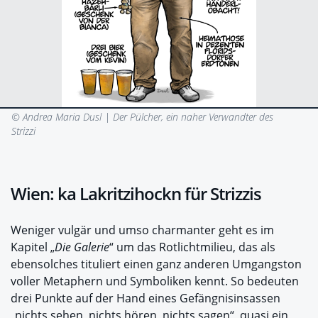
© Andrea Maria Dusl |
Der Pülcher, ein naher Verwandter des
Strizzi
Wien: ka Lakritzihockn für Strizzis
Weniger vulgär und umso charmanter geht es im
Kapitel „
Die Galerie
“ um das Rotlichtmilieu, das als
ebensolches tituliert einen ganz anderen Umgangston
voller Metaphern und Symboliken kennt. So bedeuten
drei Punkte auf der Hand eines Gefängnisinsassen
„nichts sehen, nichts hören, nichts sagen“, quasi ein