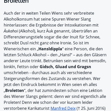
Broletten
Auch der in weiten Teilen Wiens sehr verbreitete
Alkoholkonsum hat seine Spuren Wiener Slang
hinterlassen: die Ergebnisse der Intoxikationen mit
Äukahoi
(Alkohol), kurz Äuk genannt, überträfen an
Differenzierungstiefe sogar die der Inuit für Schnee,
schreibt Dusl nicht ganz ohne Ironie. So ist im
Wienerischen ein „
Hansldippla
“ eine Person, die den
letzten Schluck Alkohol – den „Hansl“ – aus den Gläsern
anderer Leute trinkt. Betrunken sein wird mit bemsdln,
binkln, Fettsn oder
Gidsch, Gluad und Gragsn
umschrieben - durchaus auch als verschiedene
Steigerungsformen des Zustands zu verstehen. Wer
jetzt den Eindruck bekommt in Wien seien eh alles
„
Broletten
“, der hat zumindesten schon eine Lektion
des Wiener Slangs gelernt: denn wir sind eigentlich alle
Proleten! Denn wie schon der vor kurzem leider
verstorbene Karikaturist
Manfred Deix
(† 25. Juni 2016)