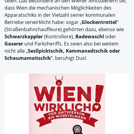
seien. Das Besondere an den Wiener Amtsdienern sei,
dass Wien die mechanischen Möglichkeiten des
Apparatschiks in der Vielzahl seiner kommunalen
Betriebe verwirklicht habe: sogar „
Glockentrottel
“
(Straßenbahnchauffeure) gehörten dazu, ebenso wie
Schwarzkappler
(Kontrollore),
Badewaschl
oder
Gaserer
und Parksheriffs. Es seien also bei weitem
nicht alle „
Sesllpicktschik, Kemmanedtschik oder
Schaumamoitschik
“, beruhigt Dusl.