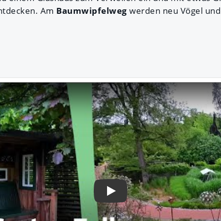
entdecken. Am
Baumwipfelweg
werden neu Vögel un
.
Play