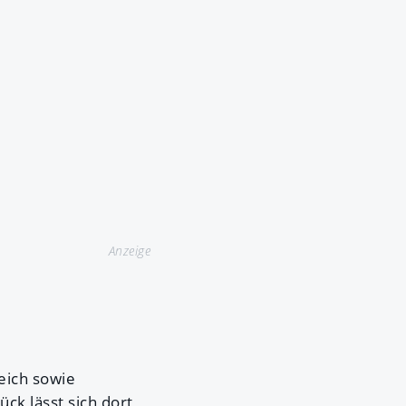
Anzeige
eich sowie
k lässt sich dort