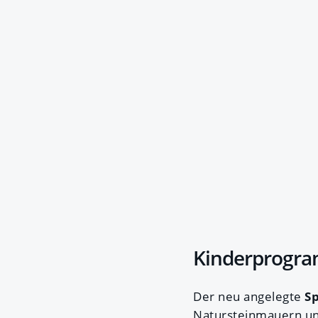
Kinderprogra
Der neu angelegte
S
Natursteinmauern und