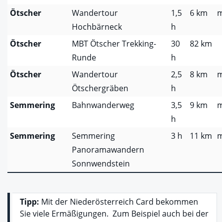
Ötscher
Wandertour
1,5
6 km
m
Hochbärneck
h
Ötscher
MBT Ötscher Trekking-
30
82 km
Runde
h
Ötscher
Wandertour
2,5
8 km
m
Ötschergräben
h
Semmering
Bahnwanderweg
3,5
9 km
m
h
Semmering
Semmering
3 h
11 km
m
Panoramawandern
Sonnwendstein
Tipp:
Mit der Niederösterreich Card bekommen
Sie viele Ermäßigungen. Zum Beispiel auch bei der