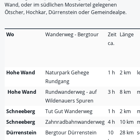
Wand, oder im südlichen Mostviertel gelegenen
Ötscher, Hochkar, Dürrenstein oder Gemeindealpe.
Wo
Wanderweg - Bergtour
Zeit
Länge
ca.
Hohe Wand
Naturpark Gehege
1 h
2 km
l
Rundgang
Hohe Wand
Rundwanderweg - auf
3 h
8 km
m
Wildenauers Spuren
Schneeberg
Tut Gut Wanderweg
1 h
2 km
m
Schneeberg
Zahnradbahnwanderweg
4 h
10 km
m
Dürrenstein
Bergtour Dürrenstein
10
28 km
s