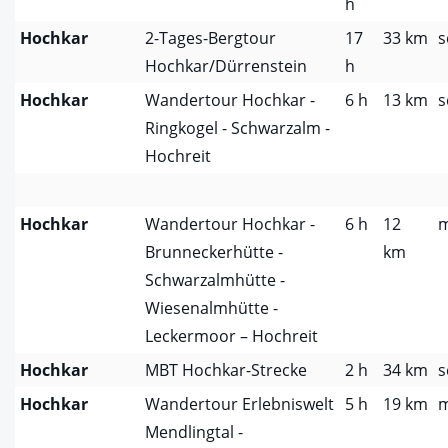
h
Hochkar
2-Tages-Bergtour
17
33 km
s
Hochkar/Dürrenstein
h
Hochkar
Wandertour Hochkar -
6 h
13 km
s
Ringkogel - Schwarzalm -
Hochreit
Hochkar
Wandertour Hochkar -
6 h
12
m
Brunneckerhütte -
km
Schwarzalmhütte -
Wiesenalmhütte -
Leckermoor – Hochreit
Hochkar
MBT Hochkar-Strecke
2 h
34 km
s
Hochkar
Wandertour Erlebniswelt
5 h
19 km
m
Mendlingtal -