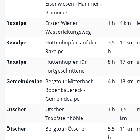
Eisenwiesen - Hammer -
Brunneck
Raxalpe
Erster Wiener
1 h
4 km
l
Wasserleitungsweg
Raxalpe
Hüttenhüpfen auf der
3,5
11 km
m
Raxalpe
h
Raxalpe
Hüttenhüpfen für
8 h
17 km
s
Fortgeschrittene
Gemeindealpe
Bergtour Mitterbach -
4 h
18 km
m
Bodenbauereck -
Gemeindealpe
Ötscher
Ötscher -
1 h
1,5
m
Tropfsteinhöhle
km
Ötscher
Bergtour Ötscher
5,5
11 km
m
h