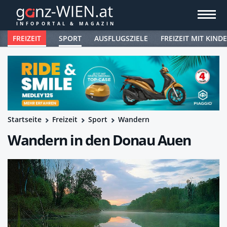
FREIZEIT
SPORT
AUSFLUGSZIELE
FREIZEIT MIT KIND
Startseite
Freizeit
Sport
Wandern
Wandern in den Donau Auen