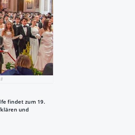
ll
lfe findet zum 19.
fklären und